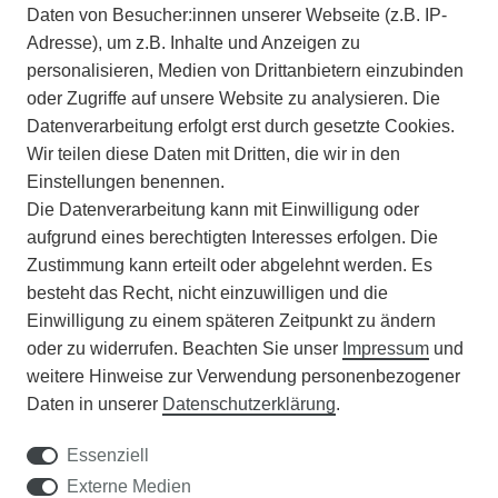
Daten von Besucher:innen unserer Webseite (z.B. IP-
INFORMATIONEN
Adresse), um z.B. Inhalte und Anzeigen zu
personalisieren, Medien von Drittanbietern einzubinden
ZAHLUNGSARTEN
oder Zugriffe auf unsere Website zu analysieren. Die
Datenverarbeitung erfolgt erst durch gesetzte Cookies.
Wir teilen diese Daten mit Dritten, die wir in den
VERSAND
Einstellungen benennen.
Die Datenverarbeitung kann mit Einwilligung oder
BATTERIEENTSORGUNG
aufgrund eines berechtigten Interesses erfolgen. Die
Zustimmung kann erteilt oder abgelehnt werden. Es
VERANSTALTUNGEN
besteht das Recht, nicht einzuwilligen und die
Einwilligung zu einem späteren Zeitpunkt zu ändern
APOTHEKERSCHRANK
oder zu widerrufen. Beachten Sie unser
Impressum
und
weitere Hinweise zur Verwendung personenbezogener
WISSENSWERTES
Daten in unserer
Daten­schutz­erklärung
.
SCHÄDLINGE/NÜTZLINGE A-Z
Essenziell
Externe Medien
DER WEG ZUM TRAUMRASEN