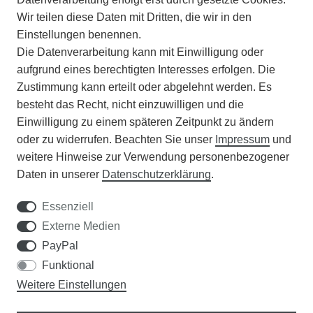
Wir teilen diese Daten mit Dritten, die wir in den
VERSAND
Einstellungen benennen.
Die Datenverarbeitung kann mit Einwilligung oder
BATTERIEENTSORGUNG
aufgrund eines berechtigten Interesses erfolgen. Die
Zustimmung kann erteilt oder abgelehnt werden. Es
VERANSTALTUNGEN
besteht das Recht, nicht einzuwilligen und die
Einwilligung zu einem späteren Zeitpunkt zu ändern
APOTHEKERSCHRANK
oder zu widerrufen. Beachten Sie unser
Impressum
und
weitere Hinweise zur Verwendung personenbezogener
WISSENSWERTES
Daten in unserer
Daten­schutz­erklärung
.
SCHÄDLINGE/NÜTZLINGE A-Z
Essenziell
Externe Medien
DER WEG ZUM TRAUMRASEN
PayPal
Funktional
Samen Rohde GmbH
Weitere Einstellungen
Tel.: 0561 14122