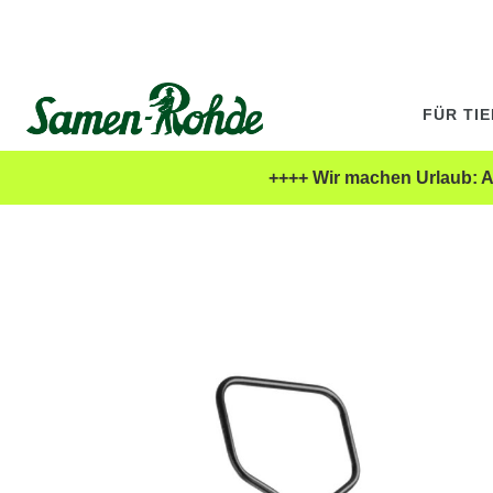
FÜR TI
++++ Wir machen Urlaub: Al