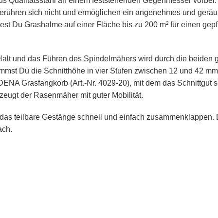
aus Qualitätsstahl an einem feststehenden Gegenmesser vorbe
berühren sich nicht und ermöglichen ein angenehmes und geräu
st Du Grashalme auf einer Fläche bis zu 200 m² für einen gepf
n Halt und das Führen des Spindelmähers wird durch die beiden 
estimmst Du die Schnitthöhe in vier Stufen zwischen 12 und 42 m
DENA Grasfangkorb (Art.-Nr. 4029-20), mit dem das Schnittgut s
zeugt der Rasenmäher mit guter Mobilität.
das teilbare Gestänge schnell und einfach zusammenklappen. 
ach.