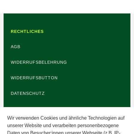
RECHTLICHES
AGB
WIDERRUFSBELEHRUNG
WIDERRUFSBUTTON
DATENSCHUTZ
BARRIEREFREIHEIT
Wir verwenden Cookies und ähnliche Technologien auf
IMPRESSUM
unserer Website und verarbeiten personenbezogene
Daten von Besucher:innen unserer Webseite (z.B. IP-