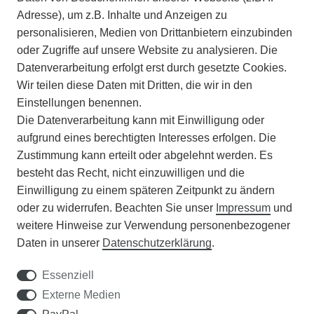
INFORMATIONEN
Adresse), um z.B. Inhalte und Anzeigen zu
personalisieren, Medien von Drittanbietern einzubinden
ZAHLUNGSARTEN
oder Zugriffe auf unsere Website zu analysieren. Die
Datenverarbeitung erfolgt erst durch gesetzte Cookies.
Wir teilen diese Daten mit Dritten, die wir in den
VERSAND
Einstellungen benennen.
Die Datenverarbeitung kann mit Einwilligung oder
BATTERIEENTSORGUNG
aufgrund eines berechtigten Interesses erfolgen. Die
Zustimmung kann erteilt oder abgelehnt werden. Es
VERANSTALTUNGEN
besteht das Recht, nicht einzuwilligen und die
Einwilligung zu einem späteren Zeitpunkt zu ändern
APOTHEKERSCHRANK
oder zu widerrufen. Beachten Sie unser
Impressum
und
weitere Hinweise zur Verwendung personenbezogener
WISSENSWERTES
Daten in unserer
Daten­schutz­erklärung
.
SCHÄDLINGE/NÜTZLINGE A-Z
Essenziell
Externe Medien
DER WEG ZUM TRAUMRASEN