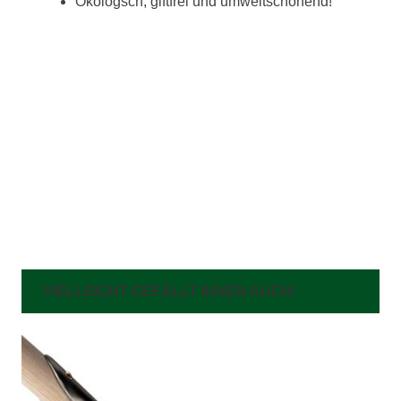
Ökologsch, giftfrei und umweltschonend!
VIELLEICHT GEFÄLLT IHNEN AUCH: