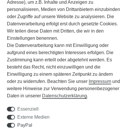
INFORMATIONEN
Adresse), um z.B. Inhalte und Anzeigen zu
personalisieren, Medien von Drittanbietern einzubinden
ZAHLUNGSARTEN
oder Zugriffe auf unsere Website zu analysieren. Die
Datenverarbeitung erfolgt erst durch gesetzte Cookies.
Wir teilen diese Daten mit Dritten, die wir in den
VERSAND
Einstellungen benennen.
Die Datenverarbeitung kann mit Einwilligung oder
BATTERIEENTSORGUNG
aufgrund eines berechtigten Interesses erfolgen. Die
Zustimmung kann erteilt oder abgelehnt werden. Es
VERANSTALTUNGEN
besteht das Recht, nicht einzuwilligen und die
Einwilligung zu einem späteren Zeitpunkt zu ändern
APOTHEKERSCHRANK
oder zu widerrufen. Beachten Sie unser
Impressum
und
weitere Hinweise zur Verwendung personenbezogener
WISSENSWERTES
Daten in unserer
Daten­schutz­erklärung
.
SCHÄDLINGE/NÜTZLINGE A-Z
Essenziell
Externe Medien
DER WEG ZUM TRAUMRASEN
PayPal