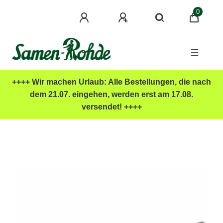
0
☰
++++ Wir machen Urlaub: Alle Bestellungen, die nach
dem 21.07. eingehen, werden erst am 17.08.
versendet! ++++