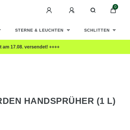
0
STERNE & LEUCHTEN
SCHLITTEN
t am 17.08. versendet! ++++
RDEN HANDSPRÜHER (1 L)