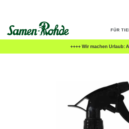
FÜR TI
++++ Wir machen Urlaub: Al