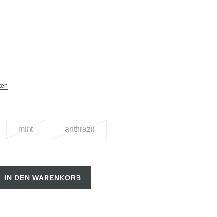
ten
mint
anthrazit
IN DEN WARENKORB