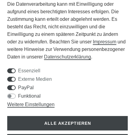
Die Datenverarbeitung kann mit Einwilligung oder
BATTERIEENTSORGUNG
aufgrund eines berechtigten Interesses erfolgen. Die
Zustimmung kann erteilt oder abgelehnt werden. Es
VERANSTALTUNGEN
besteht das Recht, nicht einzuwilligen und die
Einwilligung zu einem späteren Zeitpunkt zu ändern
APOTHEKERSCHRANK
oder zu widerrufen. Beachten Sie unser
Impressum
und
weitere Hinweise zur Verwendung personenbezogener
WISSENSWERTES
Daten in unserer
Daten­schutz­erklärung
.
SCHÄDLINGE/NÜTZLINGE A-Z
Essenziell
Externe Medien
DER WEG ZUM TRAUMRASEN
PayPal
Funktional
Samen Rohde GmbH
Weitere Einstellungen
Tel.: 0561 14122
Königsplatz 36
ALLE AKZEPTIEREN
34117 Kassel