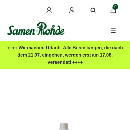
0
☰
++++ Wir machen Urlaub: Alle Bestellungen, die nach
dem 21.07. eingehen, werden erst am 17.08.
versendet! ++++