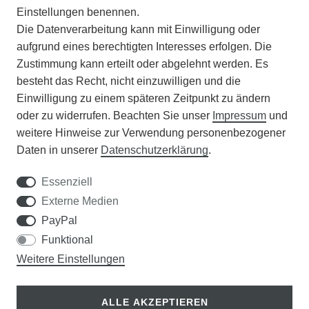
Einstellungen benennen.
Die Datenverarbeitung kann mit Einwilligung oder
BATTERIEENTSORGUNG
aufgrund eines berechtigten Interesses erfolgen. Die
Zustimmung kann erteilt oder abgelehnt werden. Es
VERANSTALTUNGEN
besteht das Recht, nicht einzuwilligen und die
Einwilligung zu einem späteren Zeitpunkt zu ändern
APOTHEKERSCHRANK
oder zu widerrufen. Beachten Sie unser
Impressum
und
weitere Hinweise zur Verwendung personenbezogener
WISSENSWERTES
Daten in unserer
Daten­schutz­erklärung
.
SCHÄDLINGE/NÜTZLINGE A-Z
Essenziell
Externe Medien
DER WEG ZUM TRAUMRASEN
PayPal
Funktional
Samen Rohde GmbH
Weitere Einstellungen
Tel.: 0561 14122
Königsplatz 36
ALLE AKZEPTIEREN