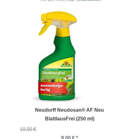
Neudorff Neudosan® AF Neu
BlattlausFrei (250 ml)
10,00 €
9,00 € *