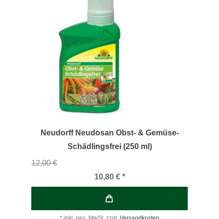
Neudorff Neudosan Obst- & Gemüse­
Schädlings­frei (250 ml)
12,00 €
10,80 € *
*
inkl. ges. MwSt.
zzgl.
Versandkosten