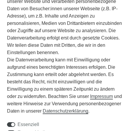
IMPRESSUM
unserer Website und verarbeiten personenbezogene
Daten von Besucher:innen unserer Webseite (z.B. IP-
INFORMATIONEN
Adresse), um z.B. Inhalte und Anzeigen zu
personalisieren, Medien von Drittanbietern einzubinden
ZAHLUNGSARTEN
oder Zugriffe auf unsere Website zu analysieren. Die
Datenverarbeitung erfolgt erst durch gesetzte Cookies.
Wir teilen diese Daten mit Dritten, die wir in den
VERSAND
Einstellungen benennen.
Die Datenverarbeitung kann mit Einwilligung oder
BATTERIEENTSORGUNG
aufgrund eines berechtigten Interesses erfolgen. Die
Zustimmung kann erteilt oder abgelehnt werden. Es
VERANSTALTUNGEN
besteht das Recht, nicht einzuwilligen und die
Einwilligung zu einem späteren Zeitpunkt zu ändern
APOTHEKERSCHRANK
oder zu widerrufen. Beachten Sie unser
Impressum
und
weitere Hinweise zur Verwendung personenbezogener
WISSENSWERTES
Daten in unserer
Daten­schutz­erklärung
.
SCHÄDLINGE/NÜTZLINGE A-Z
Essenziell