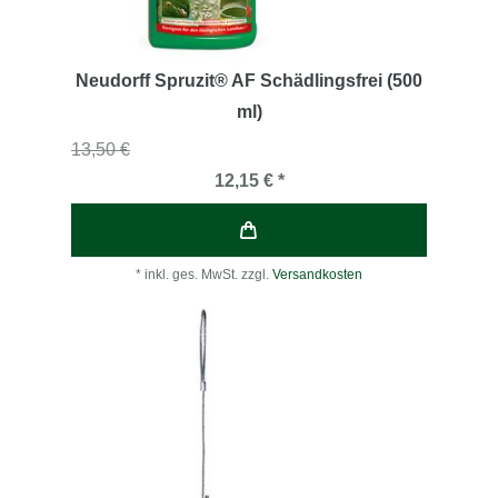
Neudorff Spruzit® AF Schädlingsfrei (500
ml)
13,50 €
12,15 € *
*
inkl. ges. MwSt.
zzgl.
Versandkosten