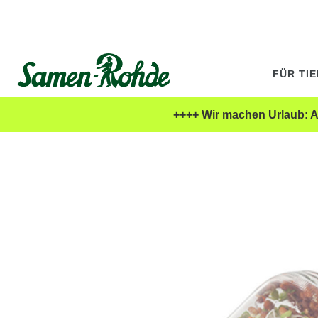
FÜR TI
++++ Wir machen Urlaub: Al