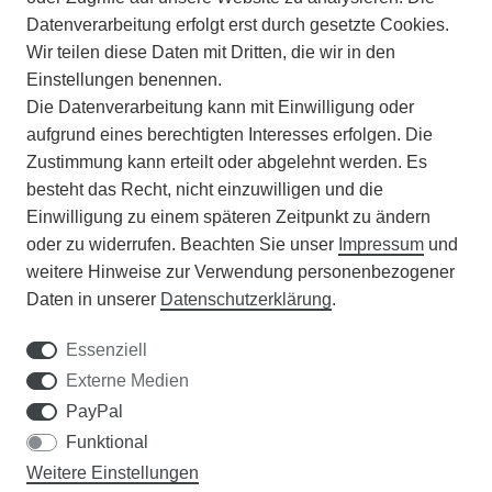
Datenverarbeitung erfolgt erst durch gesetzte Cookies.
Wir teilen diese Daten mit Dritten, die wir in den
VERSAND
Einstellungen benennen.
Die Datenverarbeitung kann mit Einwilligung oder
BATTERIEENTSORGUNG
aufgrund eines berechtigten Interesses erfolgen. Die
Zustimmung kann erteilt oder abgelehnt werden. Es
VERANSTALTUNGEN
besteht das Recht, nicht einzuwilligen und die
Einwilligung zu einem späteren Zeitpunkt zu ändern
APOTHEKERSCHRANK
oder zu widerrufen. Beachten Sie unser
Impressum
und
weitere Hinweise zur Verwendung personenbezogener
WISSENSWERTES
Daten in unserer
Daten­schutz­erklärung
.
SCHÄDLINGE/NÜTZLINGE A-Z
Essenziell
Externe Medien
DER WEG ZUM TRAUMRASEN
PayPal
Funktional
Samen Rohde GmbH
Weitere Einstellungen