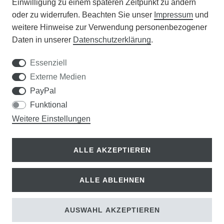
Einwilligung zu einem späteren Zeitpunkt zu ändern
APOTHEKERSCHRANK
oder zu widerrufen. Beachten Sie unser
Impressum
und
weitere Hinweise zur Verwendung personenbezogener
WISSENSWERTES
Daten in unserer
Daten­schutz­erklärung
.
SCHÄDLINGE/NÜTZLINGE A-Z
Essenziell
Externe Medien
DER WEG ZUM TRAUMRASEN
PayPal
Funktional
Samen Rohde GmbH
Weitere Einstellungen
Tel.: 0561 14122
Königsplatz 36
ALLE AKZEPTIEREN
34117 Kassel
ALLE ABLEHNEN
© Copyright 2026 | Alle Rechte vorbehalten.
AUSWAHL AKZEPTIEREN