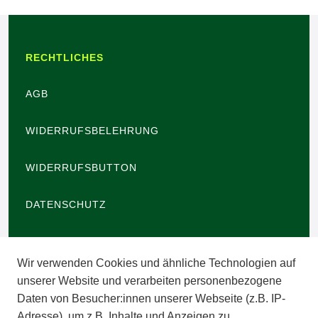
RECHTLICHES
AGB
WIDERRUFSBELEHRUNG
WIDERRUFSBUTTON
DATENSCHUTZ
BARRIEREFREIHEIT
Wir verwenden Cookies und ähnliche Technologien auf
IMPRESSUM
unserer Website und verarbeiten personenbezogene
Daten von Besucher:innen unserer Webseite (z.B. IP-
INFORMATIONEN
Adresse), um z.B. Inhalte und Anzeigen zu