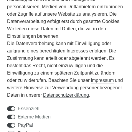
personalisieren, Medien von Drittanbietern einzubinden
ZAHLUNGSARTEN
oder Zugriffe auf unsere Website zu analysieren. Die
Datenverarbeitung erfolgt erst durch gesetzte Cookies.
Wir teilen diese Daten mit Dritten, die wir in den
VERSAND
Einstellungen benennen.
Die Datenverarbeitung kann mit Einwilligung oder
BATTERIEENTSORGUNG
aufgrund eines berechtigten Interesses erfolgen. Die
Zustimmung kann erteilt oder abgelehnt werden. Es
VERANSTALTUNGEN
besteht das Recht, nicht einzuwilligen und die
Einwilligung zu einem späteren Zeitpunkt zu ändern
APOTHEKERSCHRANK
oder zu widerrufen. Beachten Sie unser
Impressum
und
weitere Hinweise zur Verwendung personenbezogener
WISSENSWERTES
Daten in unserer
Daten­schutz­erklärung
.
SCHÄDLINGE/NÜTZLINGE A-Z
Essenziell
Externe Medien
DER WEG ZUM TRAUMRASEN
PayPal