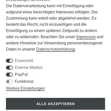
Die Datenverarbeitung kann mit Einwilligung oder
BATTERIEENTSORGUNG
aufgrund eines berechtigten Interesses erfolgen. Die
Zustimmung kann erteilt oder abgelehnt werden. Es
VERANSTALTUNGEN
besteht das Recht, nicht einzuwilligen und die
Einwilligung zu einem späteren Zeitpunkt zu ändern
APOTHEKERSCHRANK
oder zu widerrufen. Beachten Sie unser
Impressum
und
weitere Hinweise zur Verwendung personenbezogener
WISSENSWERTES
Daten in unserer
Daten­schutz­erklärung
.
SCHÄDLINGE/NÜTZLINGE A-Z
Essenziell
Externe Medien
DER WEG ZUM TRAUMRASEN
PayPal
Funktional
Samen Rohde GmbH
Weitere Einstellungen
Tel.: 0561 14122
Königsplatz 36
ALLE AKZEPTIEREN
34117 Kassel