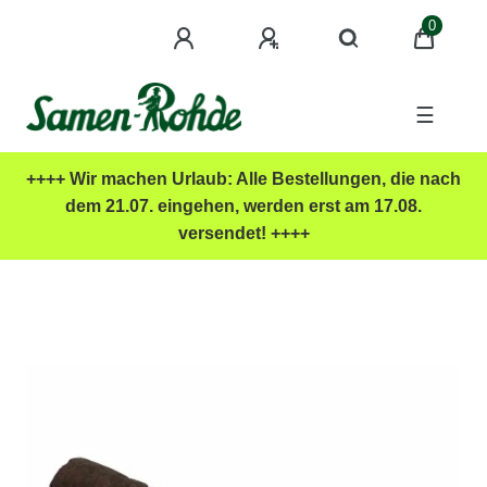
0
☰
++++ Wir machen Urlaub: Alle Bestellungen, die nach
dem 21.07. eingehen, werden erst am 17.08.
versendet! ++++