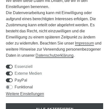
Wir teilen diese Daten mit Dritten, die wir in den
VERSAND
Einstellungen benennen.
Die Datenverarbeitung kann mit Einwilligung oder
BATTERIEENTSORGUNG
aufgrund eines berechtigten Interesses erfolgen. Die
Zustimmung kann erteilt oder abgelehnt werden. Es
VERANSTALTUNGEN
besteht das Recht, nicht einzuwilligen und die
Einwilligung zu einem späteren Zeitpunkt zu ändern
APOTHEKERSCHRANK
oder zu widerrufen. Beachten Sie unser
Impressum
und
weitere Hinweise zur Verwendung personenbezogener
WISSENSWERTES
Daten in unserer
Daten­schutz­erklärung
.
SCHÄDLINGE/NÜTZLINGE A-Z
Essenziell
Externe Medien
DER WEG ZUM TRAUMRASEN
PayPal
Funktional
Samen Rohde GmbH
Weitere Einstellungen
Tel.: 0561 14122
Königsplatz 36
ALLE AKZEPTIEREN