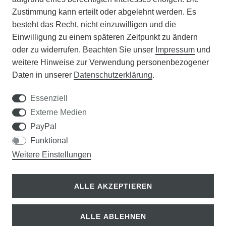
Zustimmung kann erteilt oder abgelehnt werden. Es
VERANSTALTUNGEN
besteht das Recht, nicht einzuwilligen und die
Einwilligung zu einem späteren Zeitpunkt zu ändern
APOTHEKERSCHRANK
oder zu widerrufen. Beachten Sie unser
Impressum
und
weitere Hinweise zur Verwendung personenbezogener
WISSENSWERTES
Daten in unserer
Daten­schutz­erklärung
.
SCHÄDLINGE/NÜTZLINGE A-Z
Essenziell
Externe Medien
DER WEG ZUM TRAUMRASEN
PayPal
Funktional
Samen Rohde GmbH
Weitere Einstellungen
Tel.: 0561 14122
Königsplatz 36
ALLE AKZEPTIEREN
34117 Kassel
ALLE ABLEHNEN
© Copyright 2026 | Alle Rechte vorbehalten.