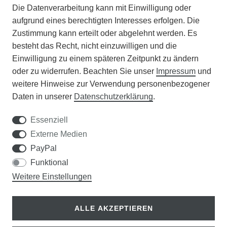
Die Datenverarbeitung kann mit Einwilligung oder
BATTERIEENTSORGUNG
aufgrund eines berechtigten Interesses erfolgen. Die
Zustimmung kann erteilt oder abgelehnt werden. Es
VERANSTALTUNGEN
besteht das Recht, nicht einzuwilligen und die
Einwilligung zu einem späteren Zeitpunkt zu ändern
APOTHEKERSCHRANK
oder zu widerrufen. Beachten Sie unser
Impressum
und
weitere Hinweise zur Verwendung personenbezogener
WISSENSWERTES
Daten in unserer
Daten­schutz­erklärung
.
SCHÄDLINGE/NÜTZLINGE A-Z
Essenziell
Externe Medien
DER WEG ZUM TRAUMRASEN
PayPal
Funktional
Samen Rohde GmbH
Weitere Einstellungen
Tel.: 0561 14122
Königsplatz 36
ALLE AKZEPTIEREN
34117 Kassel