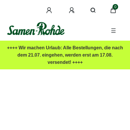
0
☰
++++ Wir machen Urlaub: Alle Bestellungen, die nach
dem 21.07. eingehen, werden erst am 17.08.
versendet! ++++