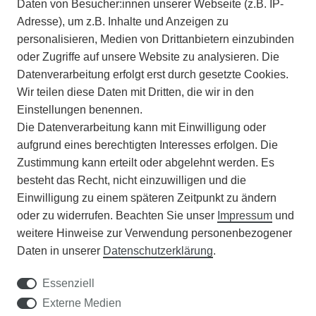
Daten von Besucher:innen unserer Webseite (z.B. IP-
INFORMATIONEN
Adresse), um z.B. Inhalte und Anzeigen zu
personalisieren, Medien von Drittanbietern einzubinden
ZAHLUNGSARTEN
oder Zugriffe auf unsere Website zu analysieren. Die
Datenverarbeitung erfolgt erst durch gesetzte Cookies.
Wir teilen diese Daten mit Dritten, die wir in den
VERSAND
Einstellungen benennen.
Die Datenverarbeitung kann mit Einwilligung oder
BATTERIEENTSORGUNG
aufgrund eines berechtigten Interesses erfolgen. Die
Zustimmung kann erteilt oder abgelehnt werden. Es
VERANSTALTUNGEN
besteht das Recht, nicht einzuwilligen und die
Einwilligung zu einem späteren Zeitpunkt zu ändern
APOTHEKERSCHRANK
oder zu widerrufen. Beachten Sie unser
Impressum
und
weitere Hinweise zur Verwendung personenbezogener
WISSENSWERTES
Daten in unserer
Daten­schutz­erklärung
.
SCHÄDLINGE/NÜTZLINGE A-Z
Essenziell
Externe Medien
DER WEG ZUM TRAUMRASEN