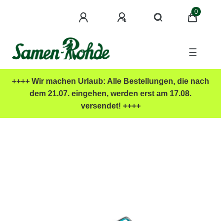
0
☰
++++ Wir machen Urlaub: Alle Bestellungen, die nach
dem 21.07. eingehen, werden erst am 17.08.
versendet! ++++