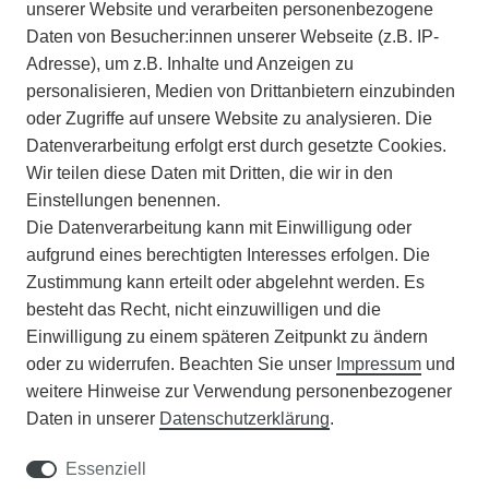
IMPRESSUM
unserer Website und verarbeiten personenbezogene
Daten von Besucher:innen unserer Webseite (z.B. IP-
INFORMATIONEN
Adresse), um z.B. Inhalte und Anzeigen zu
personalisieren, Medien von Drittanbietern einzubinden
ZAHLUNGSARTEN
oder Zugriffe auf unsere Website zu analysieren. Die
Datenverarbeitung erfolgt erst durch gesetzte Cookies.
Wir teilen diese Daten mit Dritten, die wir in den
VERSAND
Einstellungen benennen.
Die Datenverarbeitung kann mit Einwilligung oder
BATTERIEENTSORGUNG
aufgrund eines berechtigten Interesses erfolgen. Die
Zustimmung kann erteilt oder abgelehnt werden. Es
VERANSTALTUNGEN
besteht das Recht, nicht einzuwilligen und die
Einwilligung zu einem späteren Zeitpunkt zu ändern
APOTHEKERSCHRANK
oder zu widerrufen. Beachten Sie unser
Impressum
und
weitere Hinweise zur Verwendung personenbezogener
WISSENSWERTES
Daten in unserer
Daten­schutz­erklärung
.
SCHÄDLINGE/NÜTZLINGE A-Z
Essenziell