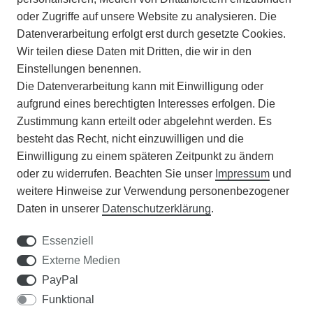
ZAHLUNGSARTEN
oder Zugriffe auf unsere Website zu analysieren. Die
Datenverarbeitung erfolgt erst durch gesetzte Cookies.
Wir teilen diese Daten mit Dritten, die wir in den
VERSAND
Einstellungen benennen.
Die Datenverarbeitung kann mit Einwilligung oder
BATTERIEENTSORGUNG
aufgrund eines berechtigten Interesses erfolgen. Die
Zustimmung kann erteilt oder abgelehnt werden. Es
VERANSTALTUNGEN
besteht das Recht, nicht einzuwilligen und die
Einwilligung zu einem späteren Zeitpunkt zu ändern
APOTHEKERSCHRANK
oder zu widerrufen. Beachten Sie unser
Impressum
und
weitere Hinweise zur Verwendung personenbezogener
WISSENSWERTES
Daten in unserer
Daten­schutz­erklärung
.
SCHÄDLINGE/NÜTZLINGE A-Z
Essenziell
Externe Medien
DER WEG ZUM TRAUMRASEN
PayPal
Funktional
Samen Rohde GmbH