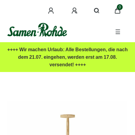
0
☰
++++ Wir machen Urlaub: Alle Bestellungen, die nach
dem 21.07. eingehen, werden erst am 17.08.
versendet! ++++