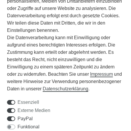
personalisieren, Medien von Drittanbietern einzubinden
ZAHLUNGSARTEN
oder Zugriffe auf unsere Website zu analysieren. Die
Datenverarbeitung erfolgt erst durch gesetzte Cookies.
Wir teilen diese Daten mit Dritten, die wir in den
VERSAND
Einstellungen benennen.
Die Datenverarbeitung kann mit Einwilligung oder
BATTERIEENTSORGUNG
aufgrund eines berechtigten Interesses erfolgen. Die
Zustimmung kann erteilt oder abgelehnt werden. Es
VERANSTALTUNGEN
besteht das Recht, nicht einzuwilligen und die
Einwilligung zu einem späteren Zeitpunkt zu ändern
APOTHEKERSCHRANK
oder zu widerrufen. Beachten Sie unser
Impressum
und
weitere Hinweise zur Verwendung personenbezogener
WISSENSWERTES
Daten in unserer
Daten­schutz­erklärung
.
SCHÄDLINGE/NÜTZLINGE A-Z
Essenziell
Externe Medien
DER WEG ZUM TRAUMRASEN
PayPal
Funktional
Samen Rohde GmbH