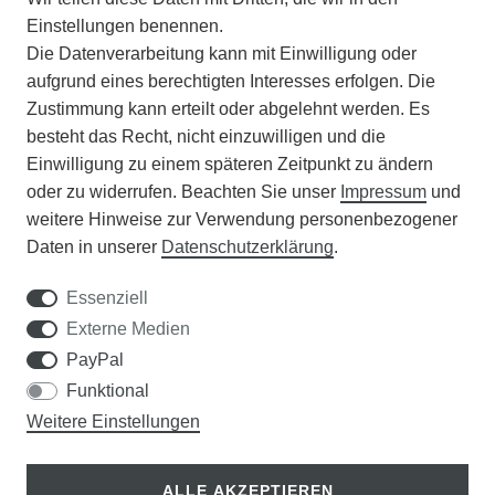
Einstellungen benennen.
Die Datenverarbeitung kann mit Einwilligung oder
BATTERIEENTSORGUNG
aufgrund eines berechtigten Interesses erfolgen. Die
Zustimmung kann erteilt oder abgelehnt werden. Es
VERANSTALTUNGEN
besteht das Recht, nicht einzuwilligen und die
Einwilligung zu einem späteren Zeitpunkt zu ändern
APOTHEKERSCHRANK
oder zu widerrufen. Beachten Sie unser
Impressum
und
weitere Hinweise zur Verwendung personenbezogener
WISSENSWERTES
Daten in unserer
Daten­schutz­erklärung
.
SCHÄDLINGE/NÜTZLINGE A-Z
Essenziell
Externe Medien
DER WEG ZUM TRAUMRASEN
PayPal
Funktional
Samen Rohde GmbH
Weitere Einstellungen
Tel.: 0561 14122
Königsplatz 36
ALLE AKZEPTIEREN