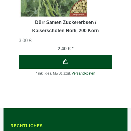
Dürr Samen Zuckererbsen /
Kaiserschoten Norli
, 200 Korn
3,00 €
2,40 € *
*
inkl. ges. MwSt.
zzgl.
Versandkosten
RECHTLICHES