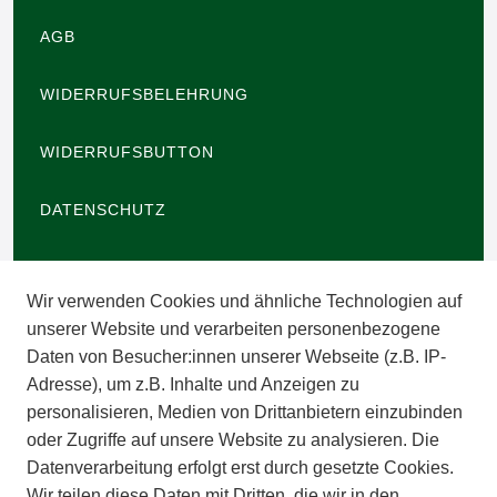
AGB
WIDERRUFSBELEHRUNG
WIDERRUFSBUTTON
DATENSCHUTZ
BARRIEREFREIHEIT
Wir verwenden Cookies und ähnliche Technologien auf
IMPRESSUM
unserer Website und verarbeiten personenbezogene
Daten von Besucher:innen unserer Webseite (z.B. IP-
INFORMATIONEN
Adresse), um z.B. Inhalte und Anzeigen zu
personalisieren, Medien von Drittanbietern einzubinden
ZAHLUNGSARTEN
oder Zugriffe auf unsere Website zu analysieren. Die
Datenverarbeitung erfolgt erst durch gesetzte Cookies.
Wir teilen diese Daten mit Dritten, die wir in den
VERSAND